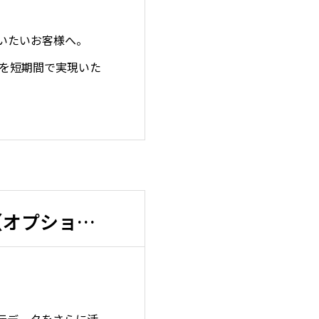
行いたいお客様へ。
用を短期間で実現いた
iCAD SX 3D設計適用サービス（オプション）
元データをさらに活