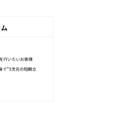
ラム
用を行いたいお客様
身で”3次元の短期立