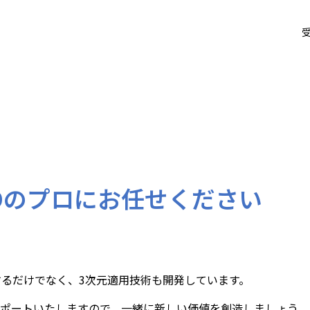
受
導入支援サービス
ービス
購入手続き
サービスパンフレット
個人情報保護ポリシー
ADのプロにお任せください
するだけでなく、3次元適用技術も開発しています。
接サポートいたしますので、一緒に新しい価値を創造しましょう